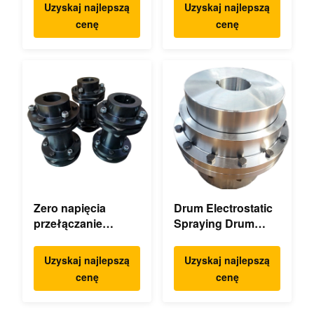
niestandardowe 45
torsyjnie podwójny,
Uzyskaj najlepszą
Uzyskaj najlepszą
2 °C kompaktowy
torsyjnie elastyczny
cenę
cenę
odcisk
mechanicznie
Zero napięcia
Drum Electrostatic
przełączanie
Spraying Drum
elastyczny sprzęg
Flexible Gear
diafragmy
Wysoka
Uzyskaj najlepszą
Uzyskaj najlepszą
podwójny zestaw
dokładność
cenę
cenę
dysku wysokiej
prędkości