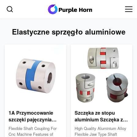
Elastyczne sprzęgło aluminiowe
1A Przymocowanie
Szczęka ze stopu
szczęki pajęczynia
aluminium Szczęka ze
aluminiowego
stopu aluminium Wał
Flexible Shaft Coupling For
High Quality Aluminium Alloy
elastycznego
sprzęgła Rozdzielacz
Cnc Machine Features of
Flexible Jaw Type Shaft