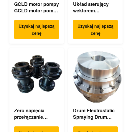
GCLD motor pompy
Układ sterujący
GCLD motor pompy
wektorem
sprzęgła
mechanicznie
niestandardowe 45
torsyjnie podwójny,
Uzyskaj najlepszą
Uzyskaj najlepszą
2 °C kompaktowy
torsyjnie elastyczny
cenę
cenę
odcisk
mechanicznie
Zero napięcia
Drum Electrostatic
przełączanie
Spraying Drum
elastyczny sprzęg
Flexible Gear
diafragmy
Wysoka