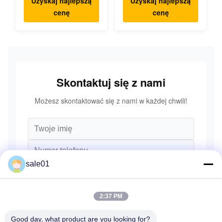
Uzyskaj najlepszą
Uzyskaj najlepszą
podwójny zestaw
dokładność
cenę
cenę
dysku wysokiej
prędkości
Skontaktuj się z nami
Możesz skontaktować się z nami w każdej chwili!
sale01
2:37 PM
Good day, what product are you looking for?