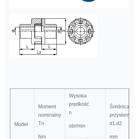
Wysoka
prędkość
Moment
Średnica
n
nominalny
przysłony
Tn
d1.d2
Model
obr/min
Nm
mm