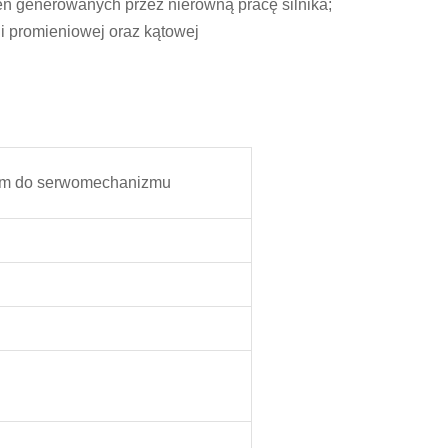
eń generowanych przez nierówną pracę silnika;
 i promieniowej oraz kątowej
ham do serwomechanizmu