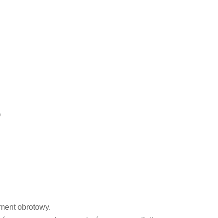
D
ment obrotowy.