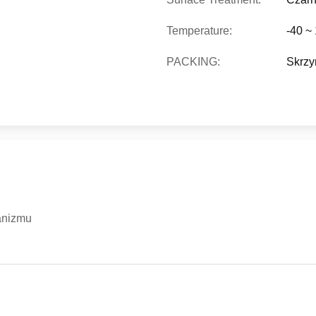
Temperature:
-40 ~
PACKING:
Skrzyn
anizmu