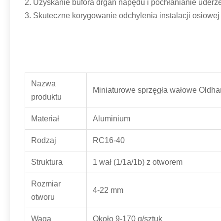
2. Uzyskanie bufora drgań napędu i pochłanianie uderz
3. Skuteczne korygowanie odchylenia instalacji osiowej
Nazwa
Miniaturowe sprzęgła wałowe Old
produktu
Materiał
Aluminium
Rodzaj
RC16-40
Struktura
1 wał (1/1a/1b) z otworem
Rozmiar
4-22 mm
otworu
Waga
Około 9-170 g/sztuk