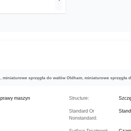
,
,
h
miniaturowe sprzęgła do wałów Oldham
miniaturowe sprzęgła 
naprawy maszyn
Structure:
Szczę
Standard Or
Stand
Nonstandard:
Surface Treatment:
Czarn