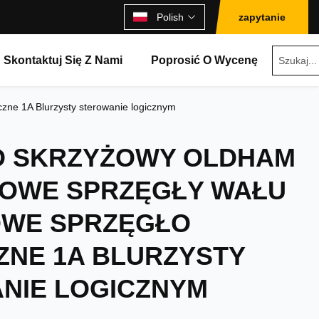
Polish
zapytanie
Skontaktuj Się Z Nami
Poprosić O Wycenę
zne 1A Blurzysty sterowanie logicznym
 SKRZYŻOWY OLDHAM
ROWE SPRZĘGŁY WAŁU
OWE SPRZĘGŁO
ZNE 1A BLURZYSTY
NIE LOGICZNYM