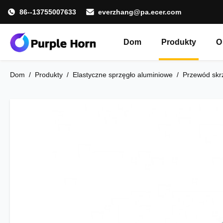
86--13755007633
everzhang@pa.ecer.com
Dom
Produkty
O
Dom
/
Produkty
/
Elastyczne sprzęgło aluminiowe
/
Przewód skrz