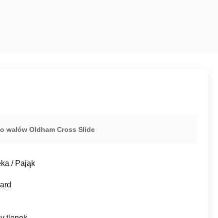
do wałów Oldham Cross Slide
ka / Pająk
ard
y tlenek