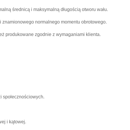
imalną średnicą i maksymalną długością otworu wału.
ności znamionowego normalnego momentu obrotowego.
nież produkowane zgodnie z wymaganiami klienta.
zi społecznościowych.
j i kątowej.