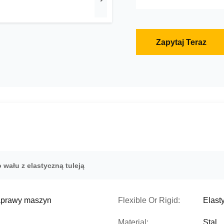
Zapytaj Teraz
 wału z elastyczną tuleją
naprawy maszyn
Flexible Or Rigid:
Elast
Material:
Stal