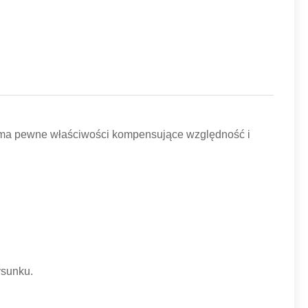
gło ma pewne właściwości kompensujące względność i
ysunku.