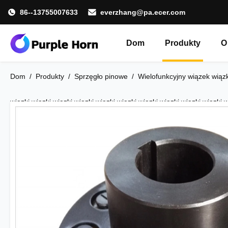
86--13755007633
everzhang@pa.ecer.com
Dom
Produkty
O
Dom
/
Produkty
/
Sprzęgło pinowe
/
Wielofunkcyjny wiązek wiązki 
wiązki wiązki wiązki wiązki wiązki wiązki wiązki wiązki wiązki wiązki w