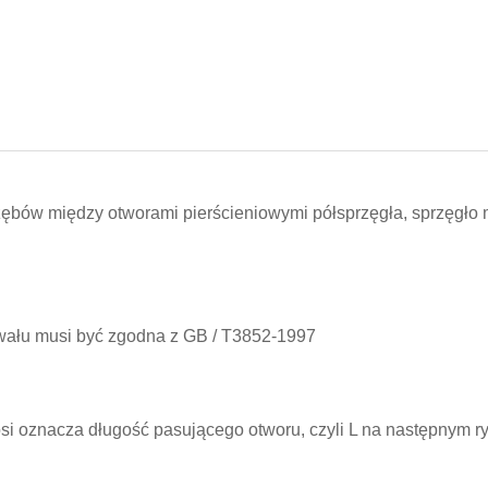
luz zębów między otworami pierścieniowymi półsprzęgła, sprzę
wału musi być zgodna z GB / T3852-1997
osi oznacza długość pasującego otworu, czyli L na następnym r