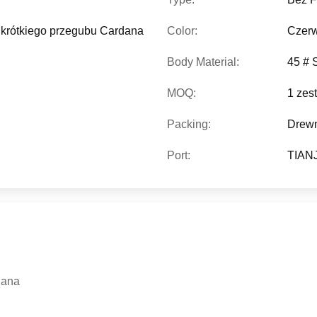
rótkiego przegubu Cardana
Color:
Czer
Body Material:
45 # S
MOQ:
1 zes
Packing:
Drewn
Port:
TIAN
dana