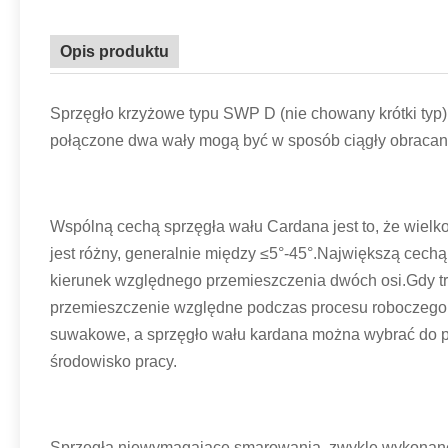
Opis produktu
Sprzęgło krzyżowe typu SWP D (nie chowany krótki typ)
połączone dwa wały mogą być w sposób ciągły obracane
Wspólną cechą sprzęgła wału Cardana jest to, że wielk
jest różny, generalnie między ≤5°-45°.Największą cechą
kierunek względnego przemieszczenia dwóch osi.Gdy tru
przemieszczenie względne podczas procesu roboczego, 
suwakowe, a sprzęgło wału kardana można wybrać do p
środowisko pracy.
Sprzęgła niewymagające smarowania, zwykle wykonane 