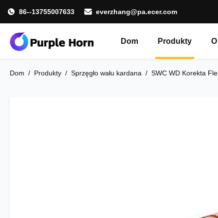
86--13755007633
everzhang@pa.ecer.com
Dom
Produkty
O
Dom
/
Produkty
/
Sprzęgło wału kardana
/
SWC WD Korekta Flex 