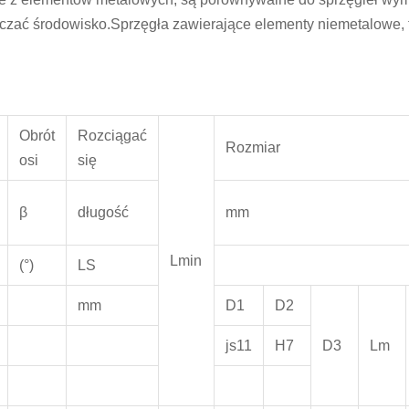
czać środowisko.Sprzęgła zawierające elementy niemetalowe, t
Obrót
Rozciągać
Rozmiar
osi
się
β
długość
mm
Lmin
(°)
LS
mm
D1
D2
js11
H7
D3
Lm