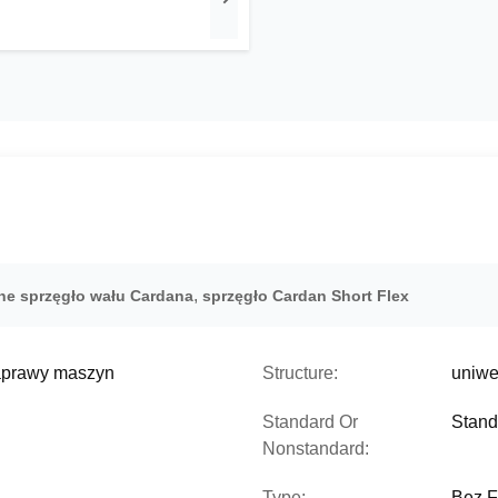
,
ne sprzęgło wału Cardana
sprzęgło Cardan Short Flex
naprawy maszyn
Structure:
uniwe
Standard Or
Stand
Nonstandard:
Type:
Bez F