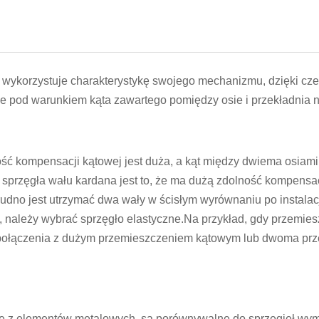
 wykorzystuje charakterystykę swojego mechanizmu, dzięki czem
 pod warunkiem kąta zawartego pomiędzy osie i przekładnia 
ość kompensacji kątowej jest duża, a kąt między dwiema osiam
 sprzęgła wału kardana jest to, że ma dużą zdolność kompensacj
dno jest utrzymać dwa wały w ścisłym wyrównaniu po instalacj
należy wybrać sprzęgło elastyczne.Na przykład, gdy przemies
ołączenia z dużym przemieszczeniem kątowym lub dwoma prze
z elementów metalowych, są porównywalne do sprzęgieł wymag