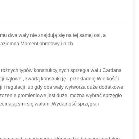
u dwa wały nie znajdują się na tej samej osi, a
naziemna Moment obrotowy i ruch.
i różnych typów konstrukcyjnych sprzęgła wału Cardana
i kątowej, zwartą konstrukcję i przekładnię.Wielkość i
i i regulacji lub gdy oba wały wytworzą duże dodatkowe
zczenie promieniowe jest duże, można wybrać sprzęgło
cinającymi się wałami.Wydajność sprzęgła i
ających smarowania, których działanie jest podatne