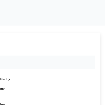
rsalny
ard
lex