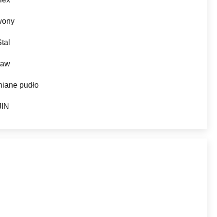
wony
tal
taw
iane pudło
JIN